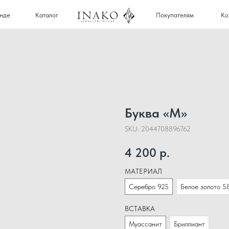
Каталог
Покупателям
Контакты
Буква «М»
SKU:
2044708896762
4 200
р.
МАТЕРИАЛ
Серебро 925
Белое золото 5
ВСТАВКА
Муассанит
Бриллиант