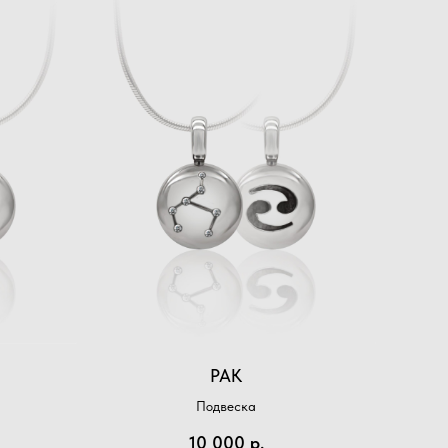
РАК
Подвеска
10 000
р.