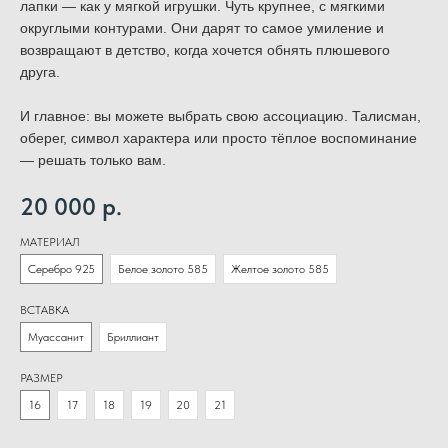
лапки — как у мягкой игрушки. Чуть крупнее, с мягкими
округлыми контурами. Они дарят то самое умиление и
возвращают в детство, когда хочется обнять плюшевого
друга.
И главное: вы можете выбрать свою ассоциацию. Талисман,
оберег, символ характера или просто тёплое воспоминание
— решать только вам.
20 000
р.
МАТЕРИАЛ
Серебро 925
Белое золото 585
Желтое золото 585
ВСТАВКА
Муассанит
Бриллиант
РАЗМЕР
16
17
18
19
20
21