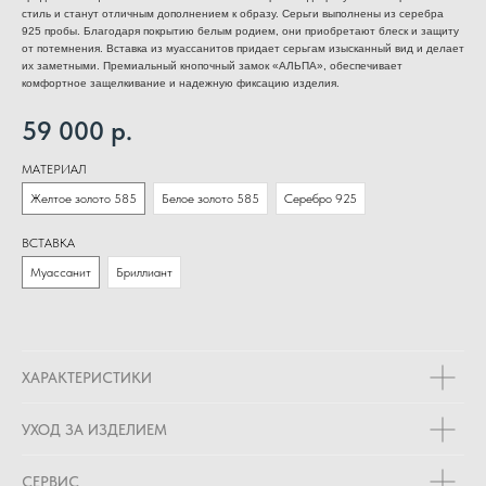
стиль и станут отличным дополнением к образу. Серьги выполнены из серебра
925 пробы. Благодаря покрытию белым родием, они приобретают блеск и защиту
от потемнения. Вставка из муассанитов придает серьгам изысканный вид и делает
их заметными. Премиальный кнопочный замок «АЛЬПА», обеспечивает
комфортное защелкивание и надежную фиксацию изделия.
59 000
р.
МАТЕРИАЛ
Желтое золото 585
Белое золото 585
Серебро 925
ВСТАВКА
Муассанит
Бриллиант
ХАРАКТЕРИСТИКИ
УХОД ЗА ИЗДЕЛИЕМ
СЕРВИС