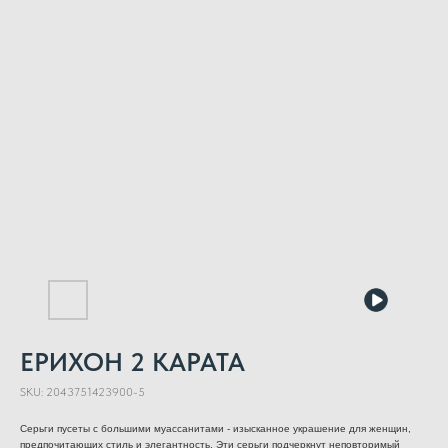
ЕРИХОН 2 КАРАТА
SKU:
2043751423900-5
Серьги пусеты с большими муассанитами - изысканное украшение для женщин,
предпочитающих стиль и элегантность. Эти серьги подчеркнут неповторимый